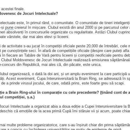
a acestei finale.
dovenesc de Jocuri Intelectuale?
lectuale este, în primul rând, o comunitate. O comunitate de tineri inteligenți
a-și
pune
creierul în mișcare. Clubul există din anul 2000 și pe parcursul celor
tineri absolvenți în concursurile organizate cu regularitate. Astăzi Clubul cupr
ate vârstele, dar mai ales elevi și liceeni.
de activitate s-au jucat în competiții oficiale peste 20,000 de întrebări, cele 
 pe cunoștințele seci. În afară de competițiile oficiale (despre care puteți afl
 în fiecare an Tabăre de Vară pentru liceeni și competiții neoficiale pentru deb
, Clubul Moldovenesc de Jocuri Intelectuale realizează emisiunea săptămânal
concurs din Republică, mai ales că, din păcate, este unica.
Clubul organizează, o dată la doi ani, și un amplu eveniment la care particip
ăți. Acest eveniment, Cupa Interuniversitară la Brain Ring, se adresează în spe
ă de a prinde virusul jocului, de care, odată prins, este foarte greu să scapi.
iție a Brain Ring-ului în comparație cu cele precedente? (ținând cont de
l competiției, ș.a.)
curi Intelectuale a organizat abia a doua ediție a Cupei Interuniversitare la 
 deschis că emoțiile de la acea primă Cupă îmi stăruie vii și acum, poate chia
mai multe probleme organizatorice, care s-au înșiruit chiar din prima săptămâ
care a coincis cu închiderea universităților pe motiv de epidemie de gripă.