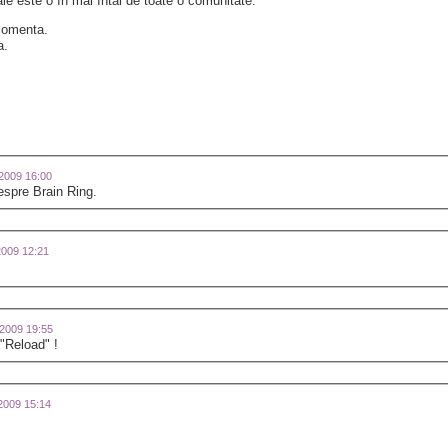
e este o în mai întâi de toate o comunitate.
 comenta.
a.
-2009 16:00
espre Brain Ring.
-2009 12:21
2-2009 19:55
 "Reload" !
-2009 15:14