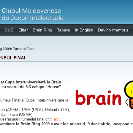
CUC
Elitar
Brain Ring
Tabara
In English
Devino membru
g 2009: Turneul Final
RNEUL FINAL
at Cupa Interuniversitară la Brain
lă cu scorul de 5-3 echipa ”House”
urneul Final al Cupei Interuniversitare la
ron (ASEM), USM (USM), Reload (UTM),
, Kamikaze (USMF)
esfasurarii turneului final cititi
aici
.
versitare la Brain Ring 2009 a avut loc miercuri, 9 decembrie, incepand c