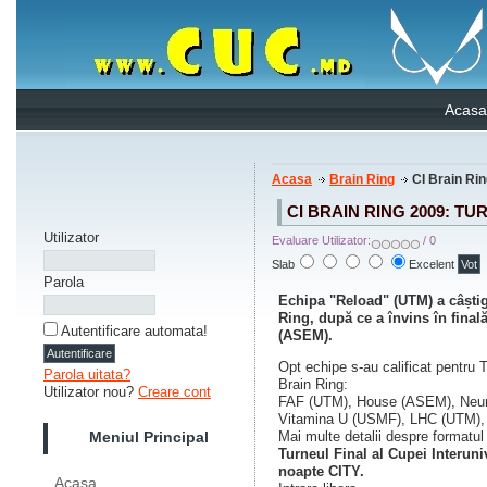
Acasa
Acasa
Brain Ring
CI Brain Rin
CI BRAIN RING 2009: TU
Utilizator
Evaluare Utilizator:
/ 0
Slab
Excelent
Parola
Echipa "Reload" (UTM) a câștig
Ring, după ce a învins în fina
Autentificare automata!
(ASEM).
Opt echipe s-au calificat pentru T
Parola uitata?
Brain Ring:
Utilizator nou?
Creare cont
FAF (UTM), House (ASEM), Neu
Vitamina U (USMF), LHC (UTM)
Mai multe detalii despre formatul d
Meniul Principal
Turneul Final al Cupei Interuni
noapte CITY.
Acasa