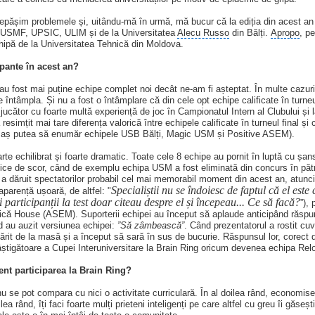
epășim problemele și, uitându-mă în urmă, mă bucur că la ediția din acest an
USMF, UPSIC, ULIM și de la Universitatea
Alecu Russo
din Bălți.
Apropo
, p
hipă de la Universitatea Tehnică din Moldova.
ipante în acest an?
u fost mai puține echipe complet noi decât ne-am fi așteptat. În multe cazuri
întâmpla. Și nu a fost o întâmplare că din cele opt echipe calificate în turneul
jucător cu foarte multă experiență de joc în Campionatul Intern al Clubului și 
 resimțit mai tare diferența valorică între echipele calificate în turneul final și
are aș putea să enumăr echipele USB Bălți, Magic USM și Positive ASEM).
rte echilibrat și foarte dramatic. Toate cele 8 echipe au pornit în luptă cu șan
atice de scor, când de exemplu echipa USM a fost eliminată din concurs în păt
 a dăruit spectatorilor probabil cel mai memorabil moment din acest an, atunci 
Specialiștii nu se îndoiesc de faptul că el este
aparență ușoară, de altfel: "
i participanții la test doar citeau despre el și începeau... Ce să facă?
”),
că House (ASEM). Suporterii echipei au început să aplaude anticipând răspuns
d au auzit versiunea echipei:
”Să zâmbească”
. Când prezentatorul a rostit cu
rit de la masă și a început să sară în sus de bucurie. Răspunsul lor, corect de
âștigătoare a Cupei Interuniversitare la Brain Ring oricum devenea echipa Re
ent participarea la Brain Ring?
 nu se pot compara cu nici o activitate curriculară. În al doilea rând, economi
eilea rând, îți faci foarte mulți prieteni inteligenți pe care altfel cu greu îi găseș