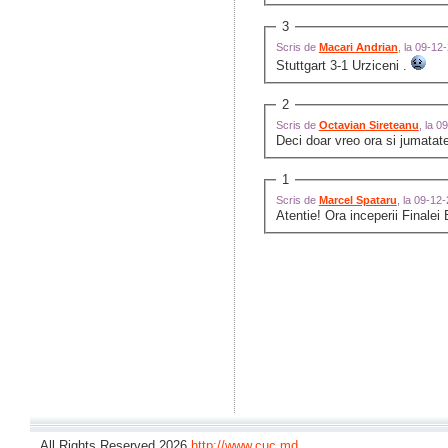
3
Scris de
Macari Andrian
, la 09-1
Stuttgart 3-1 Urziceni .
2
Scris de
Octavian Sireteanu
, la 
Deci doar vreo ora si jumatate
1
Scris de
Marcel Spataru
, la 09-12
Atentie! Ora inceperii Finalei
All Rights Reserved 2026
http://www.cuc.md