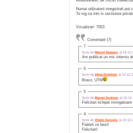
Moldovenesc de Jocuri Intelectual
Numai utilizatorii inregistrati pot
Te rog sa intri in sectiunea privat
Vizualizari: 7053
Comentarii (7)
7
Scris de
Marcel Spataru
, la 15-12
Am publicat un mic interviu d
6
Scris de
Alina Dolghier
, la 13-12
Bravo, UTM
5
Scris de
Macari Andrian
, la 10-1
Felicitari echipei invingatoare
4
Scris de
Vitalie Surugiu
, la 10-12
Paliteh ze best!
Felicitari!