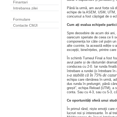
Finantari
Până la urmă, am avut forțe să d
Intrebarea zilei
echipe de la ASEM, USM, UTM, 
concursul a fost câștigat de o ec
Formulare
Cum ați evalua echipele partic
Contacte CMJI
Spre deosebire de acum doi ani, a
oarecum speriate de ceea ce li se 
componența lor câte cel puțin un 
alte cuvinte, la această ediție s-a
excepții, bineînțeles, printre c
În schimb Turneul Final a fost foa
avut parte și de răsturnări dram
conducea cu 2-0. Iar runda finală
întrebare a rundei (o întrebare în 
s-a stabilit că în 75% de cazur
echipa care rămânea în urmă, adi
dus runda în prelungiri, până cân
greșit”, echipa Reload (UTM), a să
conta. Sau cu 4-3, sau cu 5-3, c
Ce oportunități oferă unui stud
În primul rând, niște emoții care
lucruri noi și interesante. În al tr