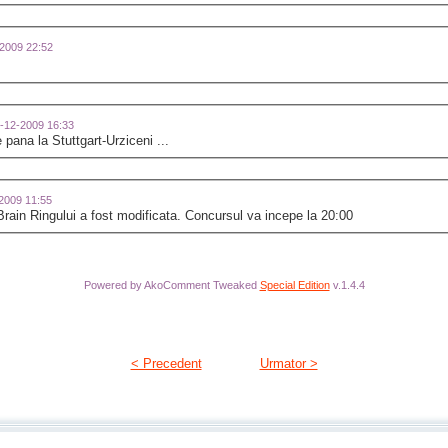
2-2009 22:52
09-12-2009 16:33
 pana la Stuttgart-Urziceni ...
-2009 11:55
 Brain Ringului a fost modificata. Concursul va incepe la 20:00
Powered by AkoComment Tweaked
Special Edition
v.1.4.4
< Precedent
Urmator >