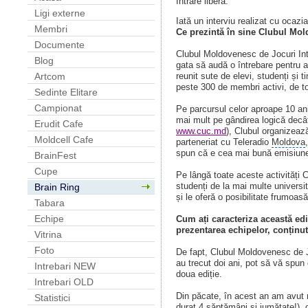
Intrare libera.
Ligi externe
Iată un interviu realizat cu ocazi
Membri
Ce prezintă în sine Clubul Mol
Documente
Clubul Moldovenesc de Jocuri Inte
Blog
gata să audă o întrebare pentru 
reunit sute de elevi, studenți și 
Artcom
peste 300 de membri activi, de to
Sedinte Elitare
Campionat
Pe parcursul celor aproape 10 ani 
mai mult pe gândirea logică decât
Erudit Cafe
www.cuc.md
), Clubul organizează
Moldcell Cafe
parteneriat cu Teleradio
Moldova
spun că e cea mai bună emisiune-
BrainFest
Cupe
Pe lângă toate aceste activități 
studenți de la mai multe universit
Brain Ring
și le oferă o posibilitate frumoas
Tabara
Echipe
Cum ați caracteriza această ed
prezentarea echipelor, conținutu
Vitrina
Foto
De fapt, Clubul Moldovenesc de Jo
au trecut doi ani, pot să vă spun
Intrebari NEW
doua ediție.
Intrebari OLD
Din păcate, în acest an am avut 
Statistici
durat 4 săptămâni și jumătate!), 