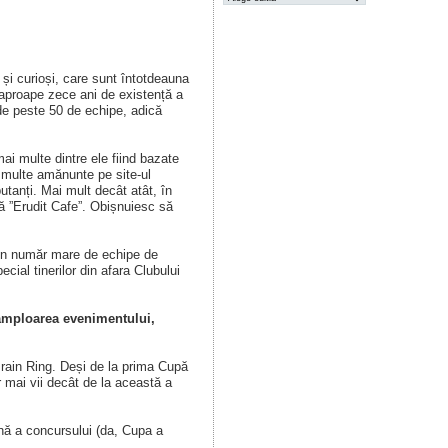
 și curioși, care sunt întotdeauna
 aproape zece ani de existență a
inde peste 50 de echipe, adică
mai multe dintre ele fiind bazate
a multe amănunte pe site-ul
utanți. Mai mult decât atât, în
ă ”Erudit Cafe”. Obișnuiesc să
ă un număr mare de echipe de
cial tinerilor din afara Clubului
 amploarea evenimentului,
Brain Ring. Deși de la prima Cupă
r mai vii decât de la această a
nă a concursului (da, Cupa a