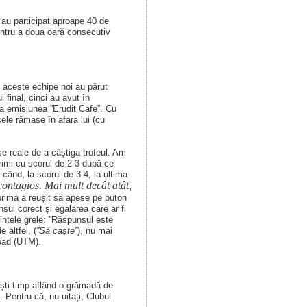
 au participat aproape 40 de
entru a doua oară consecutiv
 aceste echipe noi au părut
 final, cinci au avut în
la emisiunea ”Erudit Cafe”. Cu
 cele rămase în afara lui (cu
se reale de a câștiga trofeul. Am
rimi cu scorul de 2-3 după ce
când, la scorul de 3-4, la ultima
 contagios. Mai mult decât atât,
 prima a reușit să apese pe buton
ul corect și egalarea care ar fi
vintele grele: ”Răspunsul este
 altfel, (
”Să caște”
), nu mai
load (UTM).
sești timp aflând o grămadă de
ti. Pentru că, nu uitați, Clubul