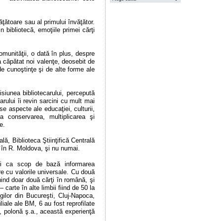
ăţătoare sau al primului învăţător.
n bibliotecă, emoţiile primei cărţi
munităţii, o dată în plus, despre
 a căpătat noi valenţe, deosebit de
de cunoştinţe şi de alte forme ale
isiunea bibliotecarului, percepută
arului îi revin sarcini cu mult mai
e aspecte ale educaţiei, culturii,
 la conservarea, multiplicarea şi
e.
lă, Biblioteca Ştiinţifică Centrală
u în R. Moldova, şi nu numai.
u-şi ca scop de bază informarea
are cu valorile universale. Cu două
nind doar două cărţi în română, şi
carte în alte limbii fiind de 50 la
egilor din Bucureşti, Cluj-Napoca,
iale ale BM, 6 au fost reprofilate
ă, polonă ş.a., această experienţă