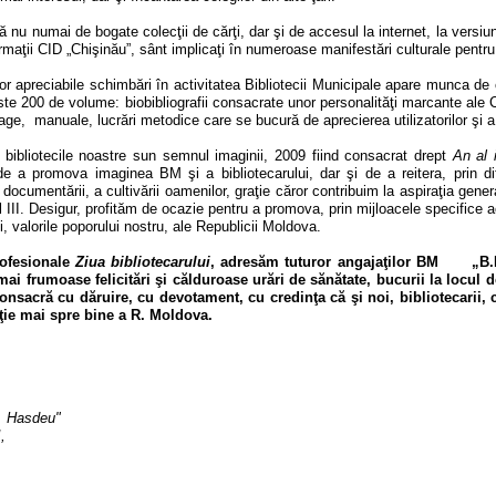
ă nu numai de bogate colecţii de cărţi, dar şi de accesul la internet, la versiuni
rmaţii CID „Chişinău”, sânt implicaţi în numeroase manifestări culturale pentru
r apreciabile schimbări în activitatea Bibliotecii Municipale apare munca de ce
ste 200 de volume: biobibliografii consacrate unor personalităţi marcante ale Ch
oage,
manuale, lucrări metodice care se bucură de aprecierea utilizatorilor şi a 
 bibliotecile noastre sun semnul imaginii, 2009 fiind consacrat drept
An al 
e a promova imaginea BM şi a bibliotecarului, dar şi de a reitera, prin dif
şi documentării, a cultivării oamenilor, graţie căror contribuim la aspiraţia gene
l III. Desigur, profităm de ocazie pentru a promova, prin mijloacele specifice act
i, valorile poporului nostru, ale Republicii Moldova.
rofesionale
Ziua bibliotecarului
, adresăm tuturor angajaţilor BM
„B.
e mai frumoase felicitări şi călduroase urări de sănătate, bucurii la locul
 consacră cu dăruire, cu devotament, cu credinţa că şi noi, bibliotecarii, 
luţie mai spre bine a R. Moldova.
P. Hasdeu
"
,