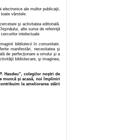
 electronice ale multor publicaţii,
 toate vârstele.
rcetare şi activitatea editorială.
işinăului, alte surse de referinţă
cercurilor intelectuale.
imaginii bibliotecii în comunitate
.
erite manifestări, necesitatea şi
rală de perfecţionare a omului şi a
ivităţii bibliotecare, şi imaginea,
P. Hasdeu”, colegilor noştri de
 de muncă şi acasă, noi împliniri
contribuim la ameliorarea stării