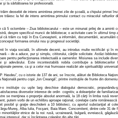
r şi la sărbătoarea lor profesională.
 trăim deosebit de intens amintirea primei zile de şcoală, a chipului primei înv
e trăiesc la fel de intens amintirea primului contact cu miracolul rafturilor di
ă 5 octombrie – Ziua bibliotecarului – este un minunat prilej de a aminti co
astră, despre specificul muncii de bibliotecar, o activitate care în ultimul timp
 că trăim cu toţii în Era Cunoaşterii, a informării, documentării, acumulării 
conceput formarea omului nou şi progresul societăţii.
t în viaţa socială, în ultimele decenii, au introdus multe rectificări şi în m
ă – de a aduce, pur şi simplu, cititorului, cărţile solicitate. Astăzi bibliotec
re pentru perfecţionarea intelectuală a oamenilor. Misiunea sa include divers
ui şi adevărului. Este incontestabilă nobila contribuţie a bibliotecarilor
ţionale perene, ca şi a celor mai frumoase realizări ale spiritualităţii universal
. Hasdeu”, cu o istorie de 137 de ani, se înscrie, alături de Biblioteca Naţiona
 Naţională pentru copii „Ion Creangă”, printre instituţiile de frunte din domeni
r-o instituţie cu uşile larg deschise dialogului democratic, propunând
satisfacerea diverselor interese de ordin
cognitiv, a doleanţelor de familiariz
stre se menţinea o proporţie absolut anormală, la 18 cărţi în limba rusă reve
ezent, putem vorbi de un echilibru aproape raţional, corelaţie carte românească – 
 posibil şi graţie deschiderii a 10 biblioteci, cu aportul substanţial al col
Târgu-Mureş, Alba Iulia, Focşani, Baia Mare. Concomitent, dintre cele 31 de fil
le minorităţilor etnice de la noi: rusă, ucraineană, bulgară, evreiască, găgăuz
mai interesul, dar şi încântarea colegilor din alte ţări.