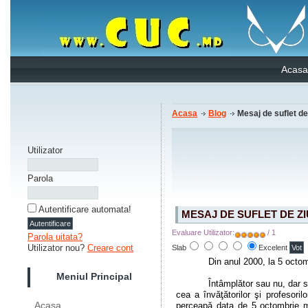
Acasa
Acasa
Blog
Mesaj de suflet de 
Utilizator
Parola
Autentificare automata!
MESAJ DE SUFLET DE Z
Evaluare Utilizator:
/ 1
Parola uitata?
Utilizator nou?
Creare cont
Slab
Excelent
Din anul 2000, la 5 oct
Meniul Principal
Întâmplător sau nu, dar s
cea a învăţătorilor şi profesoril
Acasa
perceapă data de 5 octombrie ma