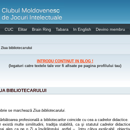
CUC
Elitar
Brain Ring
Tabara
In English
Devino membru
Ziua bibliotecarului
INTRODU CONTINUT IN BLOG !
(legaturi catre textele tale vor fi afisate pe pagina profilului tau)
IUA BIBLIOTECARULUI
ombrie se marchează
Ziua bibliotecarului
.
ărbătoarea profesională a bibliotecarilor coincide cu cea a cadrelor didactice. 
or există multe similitudini, tradiţia stabilită, ca şi statutul cadrelor didact
i ales ca pe o Zi a învăţătorului, astfel –
întru câtva explicabil, obiectiv