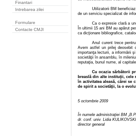
Finantari
Utilizatorii BM beneficiaz
Intrebarea zilei
de un serviciu specializat de info
Formulare
Ca o expresie clară a uno
În ultimii 15 ani BM au apărut pe
Contacte CMJI
ca dicţionare bibliografice, catal
Anul curent trece pentru
Avem astfel un prilej deosebit d
importanţa lecturii, a informării 
societăţii în ansamblu, în mileniu
reputaţia, bunul nume, al capitale
Cu ocazia sărbătorii p
breaslă din alte instituţii, cel
în activitatea aleasă, cărei se
de spirit a societăţii, la o evo
5 octombrie 2009
În numele administraţiei BM „B.
dr. conf. univ. Lidia KULIKOVSKI
director general