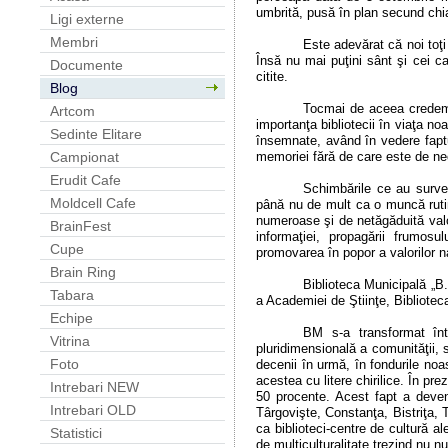
umbrită, pusă în plan secund chia
Ligi externe
Membri
Este adevărat că noi toţi
Însă nu mai puţini sânt şi cei car
Documente
citite.
Blog
Tocmai de aceea credem c
Artcom
importanţa bibliotecii în viaţa no
Sedinte Elitare
însemnate, având în vedere faptul
memoriei fără de care este de ne
Campionat
Erudit Cafe
Schimbările ce au surveni
Moldcell Cafe
până nu de mult ca o muncă rutinar
numeroase şi de netăgăduită valoa
BrainFest
informaţiei, propagării frumosul
Cupe
promovarea în popor a valorilor na
Brain Ring
Biblioteca Municipală „B.P
Tabara
a Academiei de Ştiinţe, Biblioteca
Echipe
BM s-a transformat înt
Vitrina
pluridimensională a comunităţii, 
Foto
decenii în urmă, în fondurile noa
acestea cu litere chirilice. În pr
Intrebari NEW
50 procente. Acest fapt a devenit
Intrebari OLD
Târgovişte, Constanţa, Bistriţa, 
ca biblioteci-centre de cultură a
Statistici
de multiculturalitate trezind nu nu