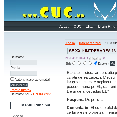
Acasa
CUC
Elitar
Brain Ring
Acasa
Intrebarea zilei
SE XXII:
SE XXII: INTREBAREA 1
Utilizator
Evaluare Utilizator:
/ 0
Slab
Excelent
Parola
EL este lipicios, iar senzatia
cu atingerea zapezii. Mirosul
Autentificare automata!
iar gustul nu este neplacut. I
pusese mana pe EL, oamenii 
Parola uitata?
De unde a fost adus EL?
Utilizator nou?
Creare cont
Raspuns
: De pe luna.
Meniul Principal
Comentariu:
El este praful d
ca luna este o branza imensa,
Acasa