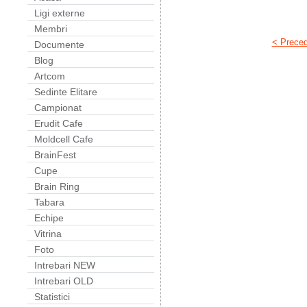
Ligi externe
Membri
< Prece
Documente
Blog
Artcom
Sedinte Elitare
Campionat
Erudit Cafe
Moldcell Cafe
BrainFest
Cupe
Brain Ring
Tabara
Echipe
Vitrina
Foto
Intrebari NEW
Intrebari OLD
Statistici