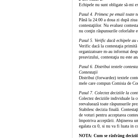
Echipele nu sunt obligate să-mi e
Pasul 4. Primesc pe email toate te
Până la 24:00 a doua zi după ziua 
contestaţiilor. Nu evaluez contesta
nu conţin răspunsurile celorlalte 
Pasul 5. Verific dacă echipele au 
Verific dacă la contestaţia primit
organizatoare m-au informat despre
preavizului, contestaţia nu este a
Pasul 6. Distribui textele contest
Contestaţii
Distribui (forwardez) textele cont
mele care compun Comisia de Con
Pasul 7. Colectez deciziile la conte
Colectez deciziile individuale la co
reevaluează toate răspunsurile pre
Stabilesc decizia finală. Contesta
ţ
de voturi pentru acceptarea contes
împotriva acceptării. Ab
ţ
inerea u
egalata cu 0,
s
i nu va fi luata in c
NOTA: Cum se răsfrâng deciziil