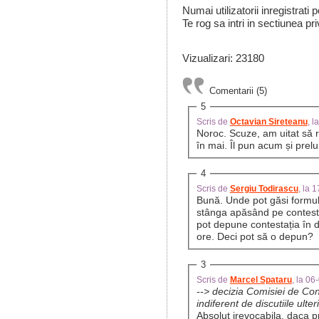
Numai utilizatorii inregistrati
Te rog sa intri in sectiunea pri
Vizualizari: 23180
Comentarii (5)
5
Scris de
Octavian Sireteanu
, 
Noroc. Scuze, am uitat să r
în mai. Îl pun acum și pre
4
Scris de
Sergiu Todirascu
, la 
Bună. Unde pot găsi formula
stânga apăsând pe contestaț
pot depune contestația în d
ore. Deci pot să o depun?
3
Scris de
Marcel Spataru
, la 0
--> decizia Comisiei de Cont
indiferent de discutiile ulte
Absolut irevocabila, daca 