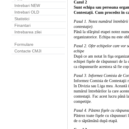
Cazul 2
Intrebari NEW
Sunt echipa sau persoana organ
Intrebari OLD
Contestaţii. Cum procedez în ca
Statistici
Pasul 1. Notez numărul întrebării 
Finantari
contestaţie).
Până la sfârşitul etapei notez nume
Intrebarea zilei
organizatorice. Echipa nu este obl
Formulare
Pasul 2. Ofer echipelor care vor s
Contacte CMJI
echipe
După ce am notat în fişa organizat
echipei fişele de răspunsuri de la 
ca răspunsurile acestora să fie cop
Pasul 3. Informez Comisia de Cont
Informez Comisia de Contestaţii re
în Divizia sau Liga mea. Această 
numărul întrebărilor la care acest
contestaţii. Fac acest lucru până 
competiţie.
Pasul 4. Păstrez fişele cu răspunsu
Păstrez toate fişele cu răspunsuri 
de o săptămână după etapă.