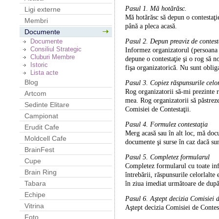
Pasul 1. Mă hotărăsc.
Ligi externe
Mă hotărăsc să depun o contestaţie 
Membri
până a pleca acasă.
Documente
Pasul 2. Depun preaviz de contest
Documente
Consiliul Strategic
Informez organizatorul (persoana c
Cluburi Membre
depune o contestaţie şi o rog să n
Istoric
fişa organizatorică. Nu sunt obliga
Lista acte
Blog
Pasul 3. Copiez răspunsurile celor
Rog organizatorii să-mi prezinte r
Artcom
mea. Rog organizatorii să păstreze
Sedinte Elitare
Comisiei de Contestaţii.
Campionat
Pasul 4. Formulez contestaţia
Erudit Cafe
Merg acasă sau în alt loc, mă doc
Moldcell Cafe
documente şi surse în caz dacă sun
BrainFest
Pasul 5. Completez formularul
Cupe
Completez formularul cu toate inf
Brain Ring
întrebării, răspunsurile celorlalte
Tabara
în ziua imediat următoare de dup
Echipe
Pasul 6. Aştept decizia Comisiei 
Vitrina
Aştept decizia Comisiei de Contes
Foto