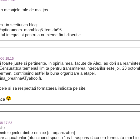
-2008 19:46
in mesajele tale de mai jos.
text in sectiunea blog:
hp?option=com_mamblog&Itemid=96
tul integral si pentru a nu pierde firul discutiei.
2008 18:15
i foarte juste si pertinente, in opinia mea, facute de Alex, as dori sa reaminte
 Cenzurat)ca termenul limita pentru transmiterea intrebarilor este joi, 23 octom
termen, contribuind astfel la buna organizare a etapei.
a irina_breahnaATyahoo.fr.
ticele si sa respectati formatarea indicata pe site.
unca
008 17:53
ste:
intelegerilor dintre echipe [si organizatori]
are a jucatorilor (atunci cind spui ca "as fi raspuns daca era formulata mai bin