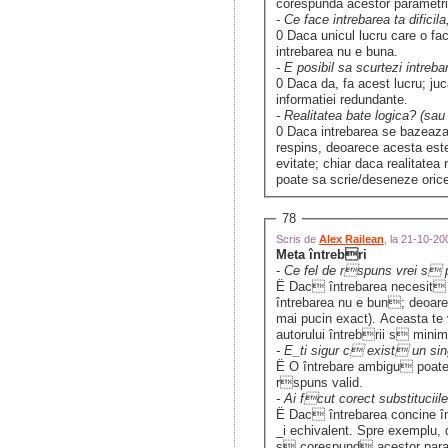
corespunda acestor parametri,
- Ce face intrebarea ta dificil
0 Daca unicul lucru care o fac
intrebarea nu e buna.
- E posibil sa scurtezi intreb
0 Daca da, fa acest lucru; juca
informatiei redundante.
- Realitatea bate logica? (sau
0 Daca intrebarea se bazeaza p
respins, deoarece acesta este 
evitate; chiar daca realitate
poate sa scrie/deseneze orice 
78
Scris de
Alex Railean
, la 21-10-2
Meta întrebri
-
Ce fel de rspuns vrei s 
Ë Dac întrebarea necesit u
întrebarea nu e bun; deoarec
mai pucin exact). Aceasta te
autorului întrebrii s minim
- E_ti sigur c exist un sin
Ë O întrebare ambigu poate p
rspuns valid.
- Ai fcut corect substituciil
Ë Dac întrebarea concine înlo
_i echivalent. Spre exemplu, 
s corespund acestor parame