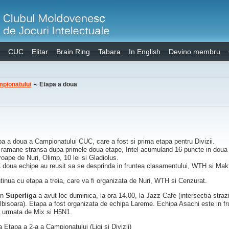
CUC
Elitar
Brain Ring
Tabara
In English
Devino membru
mpionatului
Etapa a doua
pa a doua a Campionatului CUC, care a fost si prima etapa pentru Divizii.
a ramane stransa dupa primele doua etape, Intel acumuland 16 puncte in doua
oape de Nuri, Olimp, 10 lei si Gladiolus.
 C doua echipe au reusit sa se desprinda in fruntea clasamentului, WTH si Mak
tinua cu etapa a treia, care va fi organizata de Nuri, WTH si Cenzurat.
in
Superliga
a avut loc duminica, la ora 14.00, la Jazz Cafe (intersectia strazi
Albisoara). Etapa a fost organizata de echipa Lareme. Echipa Asachi este in f
, urmata de Mix si H5N1.
a Etapa a 2-a a Campionatului (Ligi si Divizii)