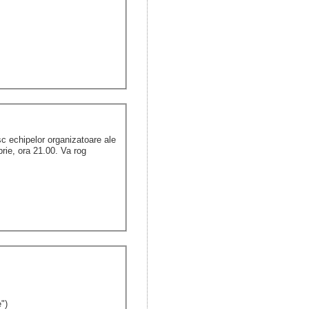
sc echipelor organizatoare ale
brie, ora 21.00. Va rog
e")