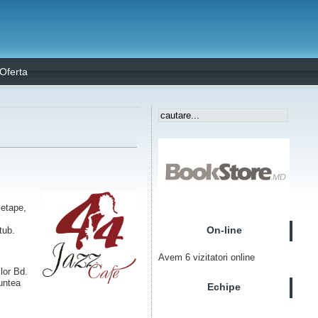
Oferta
 etape,
On-line
tub.
Avem 6 vizitatori online
lor Bd.
runtea
Echipe