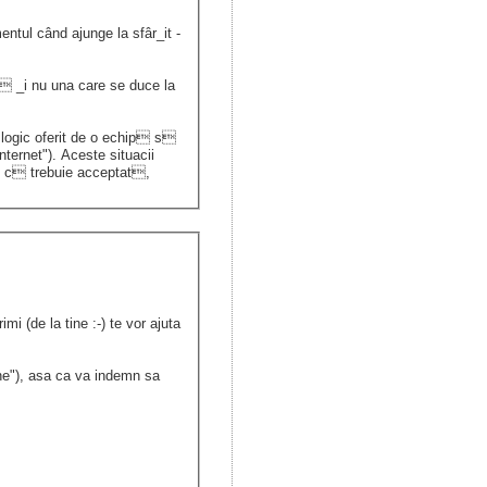
tul când ajunge la sfâr_it -
l _i nu una care se duce la
 logic oferit de o echip s
nternet"). Aceste situacii
n c trebuie acceptat,
mi (de la tine :-) te vor ajuta
une"), asa ca va indemn sa