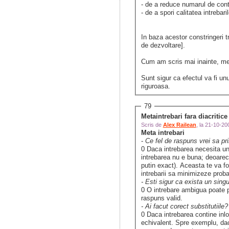
- de a reduce numarul de contes
- de a spori calitatea intrebari
In baza acestor constringeri t
de dezvoltare].
Cum am scris mai inainte, meta
Sunt sigur ca efectul va fi unul
riguroasa.
79
Metaintrebari fara diacritice
Scris de
Alex Railean
, la 21-10-2
Meta intrebari
-
Ce fel de raspuns vrei sa pr
0 Daca intrebarea necesita un 
intrebarea nu e buna; deoarece
putin exact). Aceasta te va fo
intrebarii sa minimizeze proba
- Esti sigur ca exista un sing
0 O intrebare ambigua poate pr
raspuns valid.
- Ai facut corect substitutiile?
0 Daca intrebarea contine inloc
echivalent. Spre exemplu, daca