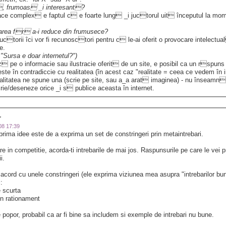
il, frumoas _i interesant?
ace complex e faptul c e foarte lung _i juctorul uit începutul la momen
barea fr a-i reduce din frumusece?
ctorii îci vor fi recunosctori pentru c le-ai oferit o provocare intelectua
te.
 "Sursa e doar internetul?")
 pe o informacie sau ilustracie oferit de un site, e posibil ca un rspuns
ste în contradiccie cu realitatea (în acest caz "realitate = ceea ce vedem în i
realitatea ne spune una (scrie pe site, sau a_a arat imaginea) - nu înseam
ie/deseneze orice _i s publice aceasta în internet.
r
008 17:39
i prima idee este de a exprima un set de constringeri prin metaintrebari.
e in competitie, acorda-ti intrebarile de mai jos. Raspunsurile pe care le vei pri
ii.
e acord cu unele constringeri (ele exprima viziunea mea asupra "intrebarilor b
i:
e scurta
 un rationament
popor, probabil ca ar fi bine sa includem si exemple de intrebari nu bune.