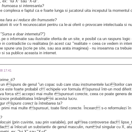
 ex: "lui X" sau "X-ul".
a, frumoasa si interesanta?
e complexa e faptul ca e foarte lunga si jucatorul uita inceputul la momentul c
area fara a-i reduce din frumusete?
torii iti vor fi recunoscatori pentru ca le-ai oferit o provocare intelectuala si n
 "Sursa e doar internetul?")
e o informatie sau ilustratie oferita de un site, e posibil ca un raspuns logic 
in contradictie cu realitatea (in acest caz "realitate = ceea ce vedem in intern
a ne spune una (scrie pe site, sau asa arata imaginea) - nu inseamna ca trebui
si sa publice aceasta in internet.
008 17:41
prime_ti?
n rspuns de genul "un copac sub care stau instrumentele lucrtorilor care 
e este foarte probabil c echipele vor formula rspunsul într-un mod diferit 
 va forca s accepci mai multe rspunsuri corecte, ceea ce poate genera dezb
izeze probabilitatea întâmplrii acestui lucru.
gur rspuns corect la întrebarea ta?
rimi mai multe rspunsuri, toate fiind corecte. Încearc s-o reformulezi în 
e?
cuiri (prin cuvinte, sau prin variabile), pot aprea controverse dac lipse_te
dac ai înlocuit un substantiv de genul masculin, numrul singular cu X, atun
tri, ex: "lui X" sau "X-ul".