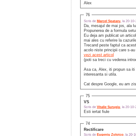
Alex
76
Scris de
Marcel Spataru
, la 20-10
Da, mesajul de mai jos, ala lu
Propunerea de a formula setul
Eu deja am publicat un articol 
mai ales cu referire la cazuri
Trecand peste faptul ca acest 
acolo niste principii care s-au
vezi acest articol
(poti sa treci cu vederea intr
Asa ca, Alex, iti propun sa it
interesanta si utila.
Cat despre Google, eu am zis 
75
VS
Scris de
Vitalie Surugiu
, la 20-10
Esti iertat fiule
74
Rectificare
Scris de
Eugeniu Zolotco
, la 20-