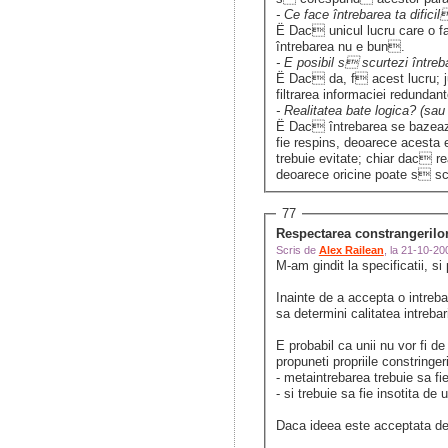
- Ce face întrebarea ta dific
Ë Dac unicul lucru care o f
întrebarea nu e bun.
- E posibil s scurtezi între
Ë Dac da, f acest lucru; ju
filtrarea informaciei redundan
- Realitatea bate logica? (sau
Ë Dac întrebarea se bazeaz
fie respins, deoarece acesta e
trebuie evitate; chiar dac 
deoarece oricine poate s scr
77
Respectarea constrangerilo
Scris de
Alex Railean
, la 21-10-2
M-am gindit la specificatii, s
Inainte de a accepta o intrebar
sa determini calitatea intrebar
E probabil ca unii nu vor fi d
propuneti propriile constringer
- metaintrebarea trebuie sa fi
- si trebuie sa fie insotita de
Daca ideea este acceptata de 