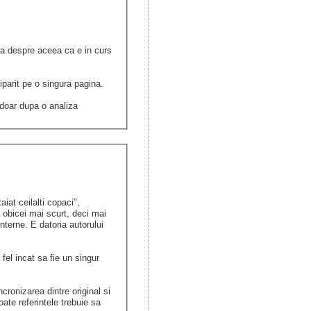
dva despre aceea ca e in curs
iparit pe o singura pagina.
e doar dupa o analiza
iat ceilalti copaci",
 obicei mai scurt, deci mai
terne. E datoria autorului
fel incat sa fie un singur
cronizarea dintre original si
ate referintele trebuie sa