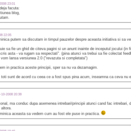
-2008 23:01
 deja facuta:
ectiunea blog,
cutam.
008 22:05
inica putem sa discutam in timpul pauzelor despre aceasta initiativa si sa
uie sa fie un ghid de citeva pagini si un anunt inainte de inceputul jocului (in fi
ris asta - va rugam sa respectati". (pina atunci va trebui sa fie colectat feedb
 vom lansa versiunea 2.0 ("revazuta si completata")
m in practica aceste principii, sper sa nu va dezamagim.
ca toti sunt de acord cu ceea ce a fost spus pina acum, inseamna ca ceva nu e 
21-10-2008 20:38
rsonal, ma conduc dupa asemenea intrebari/principii atunci cand fac intrebari, 
 altora.
minica aceasta sa vedem cum au fost ele puse in practica.