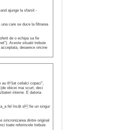
and ajunge la sfarsit -
u una care se duce la filtrarea
oferit de o echipa sa fie
et"). Aceste situatii trebuie
e acceptata, deoarece oricine
au tiat ceilalci copaci",
(de obicei mai scurt, deci
ateri interne. E datoria
a_a fel încât s fie un singur
 sincronizarea dintre original
ci toate referincele trebuie