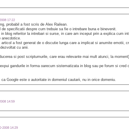
-2008 17:22
ng, probabil a fost scris de Alex Railean.
 de specificatii despre cum trebuie sa fie o intrebare buna e binevenit.
in blog referitor la intrebari si surse, in care am inceput prin a explica cum i
le anecdotice.
articol a fost generat de o discutie lunga care a implicat si anumite emotii, c
 dezvoltat cu anii.
oducerea si post scriptumurile, care erau relevante mai mult atunci, la moment
i expui gandurile in forma oarecum sistematizata in blog sau pe forum si cred c
ca Google este o autoritate in domeniul cautarii, nu in orice domeniu.
-2008 14:59
10-2008 14:29