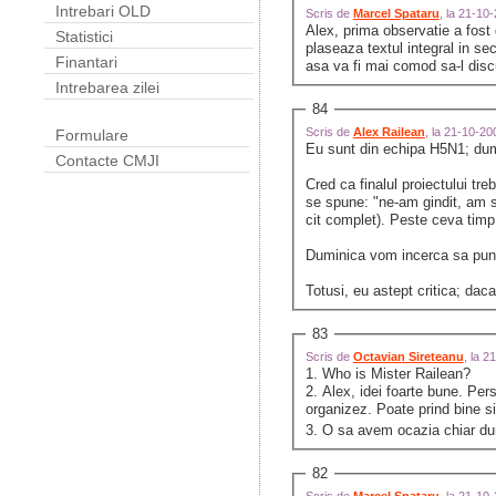
Intrebari OLD
Scris de
Marcel Spataru
, la 21-10
Alex, prima observatie a fost
Statistici
plaseaza textul integral in s
Finantari
asa va fi mai comod sa-l dis
Intrebarea zilei
84
Scris de
Alex Railean
, la 21-10-2
Formulare
Eu sunt din echipa H5N1; dum
Contacte CMJI
Cred ca finalul proiectului treb
se spune: "ne-am gindit, am sc
cit complet). Peste ceva timp
Duminica vom incerca sa pune
Totusi, eu astept critica; da
83
Scris de
Octavian Sireteanu
, la 
1. Who is Mister Railean?
2. Alex, idei foarte bune. Pe
organizez. Poate prind bine si
3. O sa avem ocazia chiar du
82