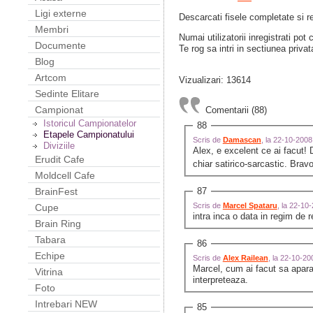
Ligi externe
Descarcati fisele completate si r
Membri
Numai utilizatorii inregistrati pot
Documente
Te rog sa intri in sectiunea privat
Blog
Artcom
Vizualizari: 13614
Sedinte Elitare
Campionat
Comentarii (88)
Istoricul Campionatelor
88
Etapele Campionatului
Scris de
Damascan
, la 22-10-200
Diviziile
Alex, e excelent ce ai facut! 
Erudit Cafe
chiar satirico-sarcastic. Brav
Moldcell Cafe
87
BrainFest
Scris de
Marcel Spataru
, la 22-10
Cupe
intra inca o data in regim de 
Brain Ring
Tabara
86
Echipe
Scris de
Alex Railean
, la 22-10-2
Marcel, cum ai facut sa apara 
Vitrina
interpreteaza.
Foto
Intrebari NEW
85