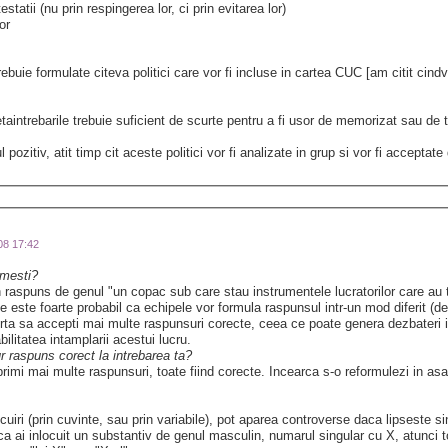
tatii (nu prin respingerea lor, ci prin evitarea lor)
lor
rebuie formulate citeva politici care vor fi incluse in cartea CUC [am citit cin
intrebarile trebuie suficient de scurte pentru a fi usor de memorizat sau de t
 pozitiv, atit timp cit aceste politici vor fi analizate in grup si vor fi acceptat
008 17:42
imesti?
raspuns de genul "un copac sub care stau instrumentele lucratorilor care au ta
 este foarte probabil ca echipele vor formula raspunsul intr-un mod diferit (de
rta sa accepti mai multe raspunsuri corecte, ceea ce poate genera dezbateri in
bilitatea intamplarii acestui lucru.
ur raspuns corect la intrebarea ta?
imi mai multe raspunsuri, toate fiind corecte. Incearca s-o reformulezi in asa 
uiri (prin cuvinte, sau prin variabile), pot aparea controverse daca lipseste sin
 ai inlocuit un substantiv de genul masculin, numarul singular cu X, atunci to