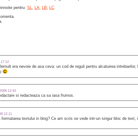
einnoite pentru:
SL
,
LA
,
LB
,
LC
.
 comenta.
a.
8 17:12
Demult era nevoie de asa ceva: un cod de reguli pentru alcatuirea intrebarilor, 
o!
-2008 12:43
redactare si redacteaza ca sa iasa frumos.
008 12:11
formatarea textului in blog? Ce am scris se vede intr-un singur bloc de text, ia