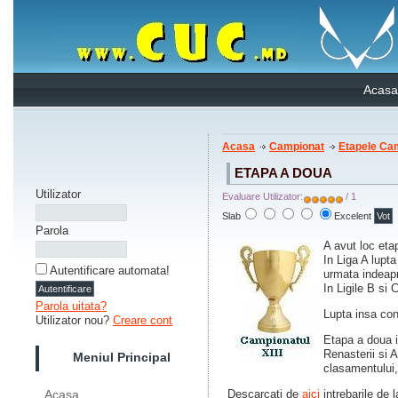
Acasa
Acasa
Campionat
Etapele Ca
ETAPA A DOUA
Utilizator
Evaluare Utilizator:
/ 1
Slab
Excelent
Parola
A avut loc eta
In Liga A lupt
Autentificare automata!
urmata indeapr
In Ligile B si
Parola uitata?
Lupta insa con
Utilizator nou?
Creare cont
Etapa a doua 
Renasterii si 
Meniul Principal
clasamentului
Descarcati de
aici
intrebarile de l
Acasa