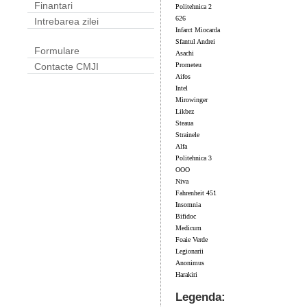
Finantari
Politehnica 2
626
Intrebarea zilei
Infarct Miocarda
Sfantul Andrei
Formulare
Asachi
Prometeu
Contacte CMJI
Aifos
Intel
Mirowinger
Likbez
Steaua
Strainele
Alfa
Politehnica 3
OOO
Niva
Fahrenheit 451
Insomnia
Bifidoc
Medicum
Foaie Verde
Legionarii
Anonimus
Harakiri
Legenda: