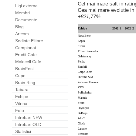
Cel mai mare salt in ratin
Ligi externe
Cea mai mare evolutie in p
Membri
+821,77%
Documente
Blog
Echipa
2002_1
2002_2
Artcom
Nota Bene
Sedinte Elitare
Kapra
Sirius
Campionat
Tilimilitreamdia
Erudit Cafe
Galatasaray
Moldcell Cafe
Fenix
Zombii
BrainFest
Carpe Diem
Cupe
Directia Sud
Brain Ring
Zeleonii Tramvai
VVS
Tabara
Politehnica
Echipe
Maktub
Sfinx
Vitrina
Olympus
Foto
BeBugs
Intrebari NEW
4div2
Gluck
Intrebari OLD
Lareme
Statistici
Freedom