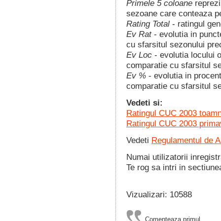
Primele 5 coloane
reprezi
sezoane care conteaza pen
Rating Total
- ratingul gen
Ev Rat
- evolutia in punct
cu sfarsitul sezonului pre
Ev Loc
- evolutia locului 
comparatie cu sfarsitul s
Ev %
- evolutia in procent
comparatie cu sfarsitul 
Vedeti si:
Ratingul CUC 2003 toam
Ratingul CUC 2003 prima
Vedeti
Regulamentul de Al
Numai utilizatorii inregist
Te rog sa intri in sectiune
Vizualizari: 10588
Comenteaza primul