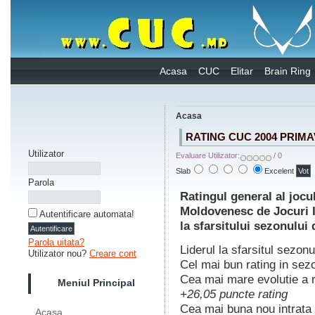
Acasa
CUC
Elitar
Brain Ring
Acasa
RATING CUC 2004 PRIM
Utilizator
Evaluare Utilizator:
/ 0
Slab
Excelent
Parola
Ratingul general al joc
Moldovenesc de Jocuri I
Autentificare automata!
la sfarsitului sezonului
Parola uitata?
Liderul la sfarsitul sezon
Utilizator nou?
Creare cont
Cel mai bun rating in sez
Cea mai mare evolutie a r
Meniul Principal
+26,05 puncte rating
Cea mai buna nou intrata 
Acasa