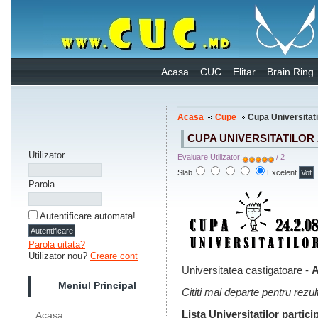
Acasa
CUC
Elitar
Brain Ring
Acasa
Cupe
Cupa Universitati
CUPA UNIVERSITATILOR 
Utilizator
Evaluare Utilizator:
/ 2
Slab
Excelent
Parola
Autentificare automata!
Parola uitata?
Utilizator nou?
Creare cont
Universitatea castigatoare -
Meniul Principal
Cititi mai departe pentru rezu
Lista Universitatilor partici
Acasa