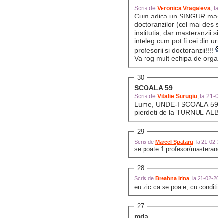
Scris de
Veronica Vragaleva
, 
Cum adica un SINGUR maste
doctoranzilor (cel mai des s
institutia, dar masteranzii 
inteleg cum pot fi cei din u
profesorii si doctoranzii!!!!
Va rog mult echipa de organ
30
SCOALA 59
Scris de
Vitalie Surugiu
, la 21
Lume, UNDE-I SCOALA 59? N
pierdeti de la TURNUL ALB
29
Scris de
Marcel Spataru
, la 21-02
se poate 1 profesor/masteran
28
Scris de
Breahna Irina
, la 21-02-
eu zic ca se poate, cu condit
27
mda...