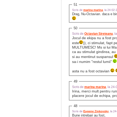
51
Scris de
marina marina
, la 24-02
Drag, Nu-Octavian. daca e bine
50
Scris de
Octavian Sireteanu
, 
Jocul de ekipa nu a fost pr
este
)), ci stimulat, fap
MULTUMESC! Ms si lui Marcel
ca au stimulat gindirea, au 
si au mentinut suspansul
sa-i numim "restul lumii"
asta nu a fost octavian
49
Scris de
marina marina
, la 24
Irina, merci mult pentru r
placere jocul de echipa, pro
48
Scris de
Eugene Zinkovsky
, la 2
Bune intrebari au fost,