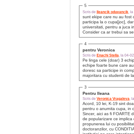
5
Scris de
Ileancik oduvancik
, l
sunt ekipe care nu au fost 
participa la o cupa[joc], dar
universitati, pentru a juca
Consider ca ar trebui sa se
4
pentru Veronica
Scris de
Enachi Stella
, la 04-
Pe linga cele (doar) 3 echi
echipe foarte bune care au
doresc sa participe in com
majoritara cu studenti de l
3
Pentru Ileana
Scris de
Veronica Vragaleva
, 
Acord, 10 lei, K-19 sint doa
pentru o anumita cupa, in c
Sincer, aici as fi FOARTE d
de popularizare ce implica o
propunerea lui cu posibilita
doctoranzilor, cu CONDITIA