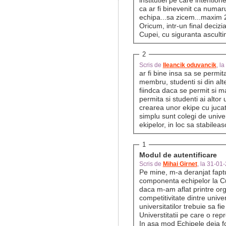
institutiei pe care intentio
ca ar fi binevenit ca numaru
echipa...sa zicem...maxim 2
Oricum, intr-un final decizia
Cupei, cu siguranta ascultin
2
Scris de
Ileancik oduvancik
, l
ar fi bine insa sa se permit
membru, studenti si din alte
fiindca daca se permit si m
permita si studenti ai altor 
crearea unor ekipe cu jucat
simplu sunt colegi de univer
ekipelor, in loc sa stabileas
1
Modul de autentificare
Scris de
Mihai Girnet
, la 31-01
Pe mine, m-a deranjat faptu
componenta echipelor la Cup
daca m-am aflat printre organizatori. Se el
competitivitate dintre unive
universitatilor trebuie sa fi
Universtitatii pe care o rep
In asa mod Echipele deja f