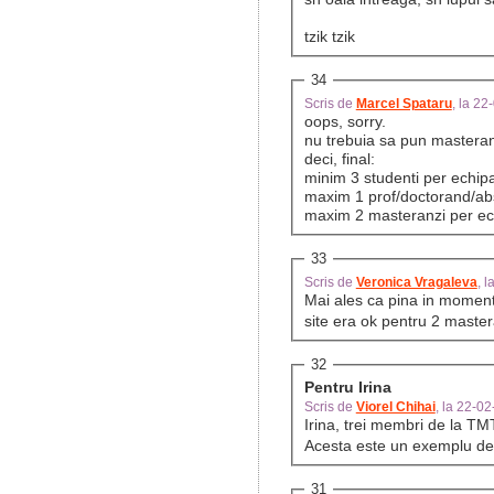
tzik tzik
34
Scris de
Marcel Spataru
, la 2
oops, sorry.
nu trebuia sa pun masteranz
deci, final:
minim 3 studenti per echi
maxim 1 prof/doctorand/ab
maxim 2 masteranzi per ec
33
Scris de
Veronica Vragaleva
, 
Mai ales ca pina in momentul
site era ok pentru 2 maste
32
Pentru Irina
Scris de
Viorel Chihai
, la 22-0
Irina, trei membri de la TM
Acesta este un exemplu de c
31