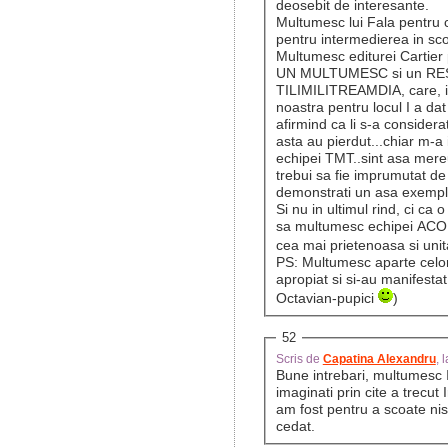
deosebit de interesante.
Multumesc lui Fala pentru ca
pentru intermedierea in scop
Multumesc editurei Cartier p
UN MULTUMESC si un RES
TILIMILITREAMDIA, care, in
noastra pentru locul I a dat
afirmind ca li s-a considera
asta au pierdut...chiar m-a
echipei TMT..sint asa mere
trebui sa fie imprumutat de
demonstrati un asa exemplu 
Si nu in ultimul rind, ci ca 
sa multumesc echipei ACOR
cea mai prietenoasa si uni
PS: Multumesc aparte celor, 
apropiat si si-au manifestat
Octavian-pupici
)
52
Scris de
Capatina Alexandru
, 
Bune intrebari, multumesc Ir
imaginati prin cite a trecut I
am fost pentru a scoate nist
cedat.