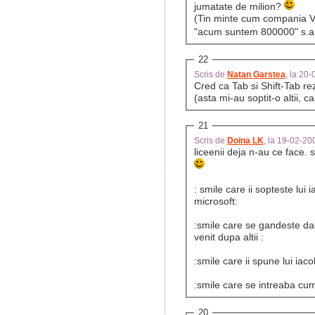
jumatate de milion?
(Tin minte cum compania Vo
"acum suntem 800000" s.a.
22
Scris de
Natan Garstea
, la 20
Cred ca Tab si Shift-Tab re
(asta mi-au soptit-o altii, 
21
Scris de
Doina LK
, la 19-02-2
liceenii deja n-au ce face.
: smile care ii sopteste lui
microsoft:
:smile care se gandeste d
venit dupa altii :
:smile care ii spune lui ia
:smile care se intreaba cum
20