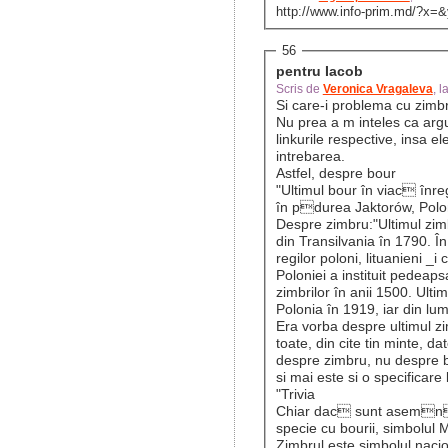
http://www.info-prim.md/?x=
56
pentru Iacob
Scris de
Veronica Vragaleva
, 
Si care-i problema cu zimb
Nu prea a m inteles ca ar
linkurile respective, insa e
intrebarea.
Astfel, despre bour
"Ultimul bour în viac înre
în pdurea Jaktorów, Polo
Despre zimbru:"Ultimul zimb
din Transilvania în 1790. În
regilor poloni, lituanieni _i
Poloniei a instituit pedea
zimbrilor în anii 1500. Ulti
Polonia în 1919, iar din lu
Era vorba despre ultimul zi
toate, din cite tin minte, da
despre zimbru, nu despre 
si mai este si o specificare 
"Trivia
Chiar dac sunt asemnto
specie cu bourii, simbolul 
Zimbrul este simbolul nacio