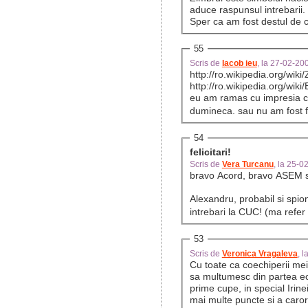
aduce raspunsul intrebarii.
Sper ca am fost destul de c
55
Scris de
Iacob ieu
, la 27-02-2
http://ro.wikipedia.org/wik
http://ro.wikipedia.org/wiki
eu am ramas cu impresia ca
dumineca. sau nu am fost f
54
felicitari!
Scris de
Vera Turcanu
, la 25-
bravo Acord, bravo ASEM si
Alexandru, probabil si spio
intrebari la CUC! (ma refer
53
Scris de
Veronica Vragaleva
, 
Cu toate ca coechiperii mei
sa multumesc din partea ec
prime cupe, in special Irine
mai multe puncte si a caror