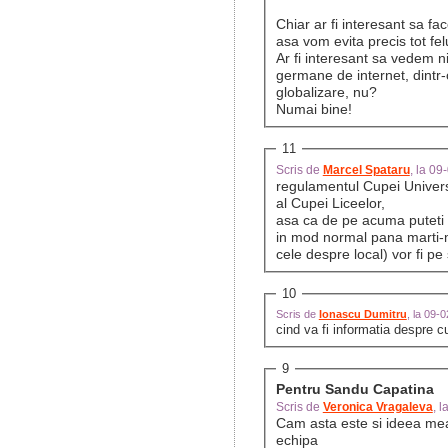
Chiar ar fi interesant sa fa
asa vom evita precis tot felu
Ar fi interesant sa vedem niste c
germane de internet, dintr-
globalizare, nu?
Numai bine!
11
Scris de
Marcel Spataru
, la 0
regulamentul Cupei Universi
al Cupei Liceelor,
asa ca de pe acuma puteti 
in mod normal pana marti-mi
cele despre local) vor fi pe 
10
Scris de
Ionascu Dumitru
, la 09-
cind va fi informatia despre cu
9
Pentru Sandu Capatina
Scris de
Veronica Vragaleva
, 
Cam asta este si ideea mea
echipa