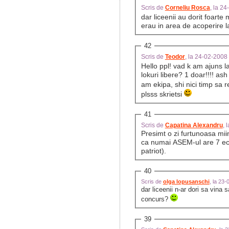
Scris de
Corneliu Rosca
, la 2
dar liceenii au dorit foarte
erau in area de acoperire 
42
Scris de
Teodor
, la 24-02-2008
Hello ppl! vad k am ajuns 
lokuri libere? 1 doar!!!! as
am ekipa, shi nici timp sa
plsss skrietsi
41
Scris de
Capatina Alexandru
, 
Presimt o zi furtunoasa mii
ca numai ASEM-ul are 7 ech
patriot).
40
Scris de
olga lopusanschi
, la 23
dar liceenii n-ar dori sa vina 
concurs?
39