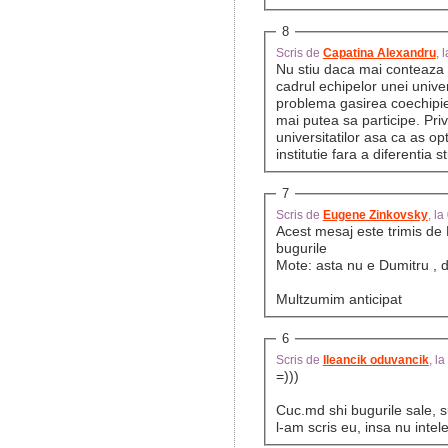
8
Scris de
Capatina Alexandru
, 
Nu stiu daca mai conteaza d
cadrul echipelor unei universi
problema gasirea coechipieri
mai putea sa participe. Pri
universitatilor asa ca as op
institutie fara a diferentia 
7
Scris de
Eugene Zinkovsky
, l
Acest mesaj este trimis de
bugurile
Mote: asta nu e Dumitru , 
Multzumim anticipat
6
Scris de
Ileancik oduvancik
, l
=)))
Cuc.md shi bugurile sale, 
l-am scris eu, insa nu intel