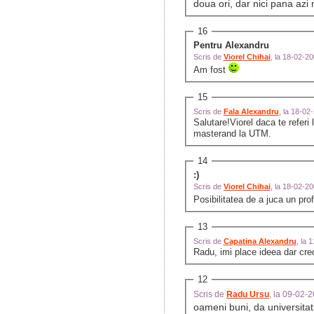
doua ori, dar nici pana azi 
16
Pentru Alexandru
Scris de
Viorel Chihai
, la 18-02-2
Am fost
15
Scris de
Fala Alexandru
, la 18-0
Salutare!Viorel daca te referi 
masterand la UTM.
14
:)
Scris de
Viorel Chihai
, la 18-02-2
Posibilitatea de a juca un pro
13
Scris de
Capatina Alexandru
, la 
Radu, imi place ideea dar cre
12
Scris de
Radu Ursu
, la 09-02-
oameni buni, da universitat