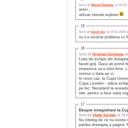
Scris de
Marcel Spataru
, la 19-02
asta-i...
utilizati internet explorer
19
Scris de
Iacob ieu
, la 19-02-2008 
nu s-a rezolvat problema cu fi
18
Scris de
Octavian Sireteanu
, 
Lista de echipe din dreapt
faceti griji. Daca ati primit
inseamna ca e totul bine. L
reinnoi o data pe zi.
In orice caz, la Cupa Univers
Cupa Liceelor - adica echip
pe loc. Necatand la aceasta,
site, pentru a face viata or
17
Despre inregistrare la Cu
Scris de
Vitalie Surugiu
, la 19
Nu inteleg de ce nu exista ni
partea dreeapta a paginii. 