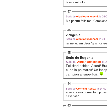
bravo autorilor
47
Scris de
olga lopusanschi
, la 24
Ms pentru felicitari. Campiona
46
2 eugenia
Scris de
olga lopusanschi
, la 24
iar ne jucam de-a "ghici cine
45
Scris de Eugenia
Scris de
Adrian Doncenco
, la
Felicitari echipei Acord! Br
cupe in palmares! Un incepu
campion al superligii...
44
Scris de
Corneliu Rosca
, la 24-0
apropo ceva comentarii proasp
castigat?
43