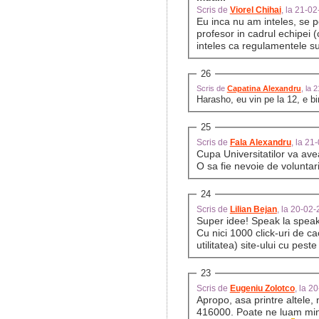
Scris de
Viorel Chihai
, la 21-0
Eu inca nu am inteles, se 
profesor in cadrul echipei (
inteles ca regulamentele su
26
Scris de
Capatina Alexandru
, la 
Harasho, eu vin pe la 12, e b
25
Scris de
Fala Alexandru
, la 2
Cupa Universitatilor va ave
O sa fie nevoie de voluntari
24
Scris de
Lilian Bejan
, la 20-02
Super idee! Speak la speak
Cu nici 1000 click-uri de ca
utilitatea) site-ului cu pest
23
Scris de
Eugeniu Zolotco
, la 
Apropo, asa printre altele, 
416000. Poate ne luam min