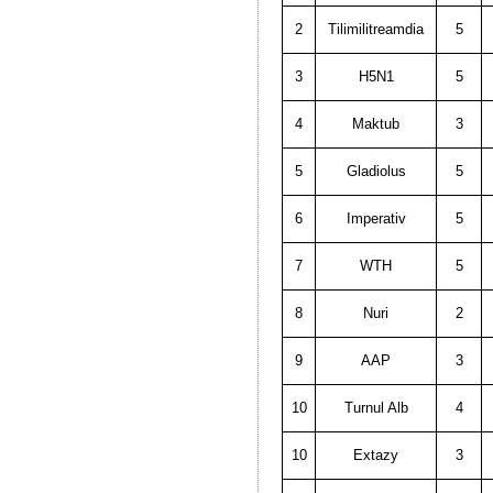
2
Tilimilitreamdia
5
3
H5N1
5
4
Maktub
3
5
Gladiolus
5
6
Imperativ
5
7
WTH
5
8
Nuri
2
9
AAP
3
10
Turnul Alb
4
10
Extazy
3