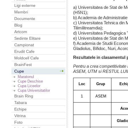
Ligi externe
a) Universitatea de Stat de M
Membri
(H5N1);
b) Academia de Administratie
Documente
c) Universitatea Tehnica din 
Blog
Tilimilitreamdia);
Artcom
d) Universitatea Pedagogica "
e) Universitatea de Stat din
Sedinte Elitare
f) Academia de Studii Econom
Campionat
Gladiolus, Bifidoc, Nuri, Acord
Erudit Cafe
Rezultatele in clasamentul p
Moldcell Cafe
BrainFest
Pentru a crea competitivitate i
ASEM, UTM si RESTUL LUM
Cupe
Maratonul
Cupe Deschise
Loc
Grup
Echi
Cupa Liceelor
Cupa Universitatilor
Brain Ring
1
ASEM
Tabara
Aco
Echipe
Vitrina
Gladi
Foto