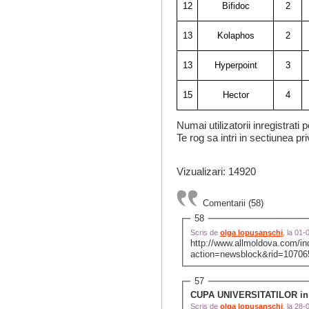
12
Bifidoc
2
13
Kolaphos
2
13
Hyperpoint
3
15
Hector
4
Numai utilizatorii inregistrati
Te rog sa intri in sectiunea pri
Vizualizari: 14920
Comentarii (58)
58
Scris de
olga lopusanschi
, la 01
http://www.allmoldova.com/i
action=newsblock&rid=1070
57
CUPA UNIVERSITATILOR in
Scris de
olga lopusanschi
, la 28