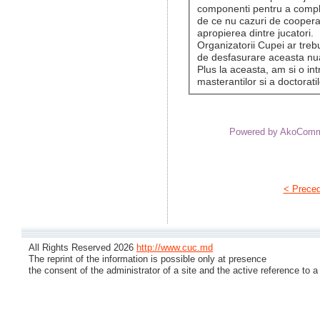
componenti pentru a comple
de ce nu cazuri de cooperar
apropierea dintre jucatori.
Organizatorii Cupei ar trebu
de desfasurare aceasta n
Plus la aceasta, am si o int
masterantilor si a doctorati
Powered by AkoCom
< Prece
All Rights Reserved 2026
http://www.cuc.md
The reprint of the information is possible only at presence
the consent of the administrator of a site and the active reference to a