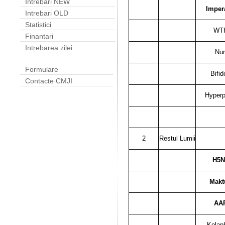
Intrebari NEW
Imper
Intrebari OLD
Statistici
WT
Finantari
Intrebarea zilei
Nur
Formulare
Bifid
Contacte CMJI
Hyperp
2
Restul Lumii
H5N
Makt
AA
Kolap