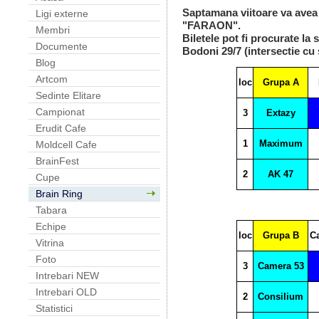
Saptamana viitoare va avea 
Ligi externe
"FARAON".
Membri
Biletele pot fi procurate la
Documente
Bodoni 29/7 (intersectie cu 
Blog
Artcom
loc
Grupa A
Sedinte Elitare
Campionat
3
Extazy
Erudit Cafe
1
Maximum
Moldcell Cafe
BrainFest
2
AK 47
Cupe
Brain Ring
Tabara
Echipe
loc
Grupa B
C
Vitrina
Foto
3
Camera 53
Intrebari NEW
Intrebari OLD
2
Consilium
Statistici