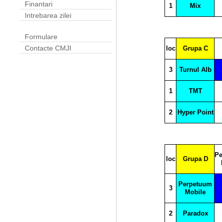
Finantari
1
Mix
Intrebarea zilei
Formulare
Contacte CMJI
loc
Grupa C
3
Turnul Alb
1
TMT
2
Hyper Point
P
loc
Grupa D
Perpetuum
3
Mobile
2
Paradox