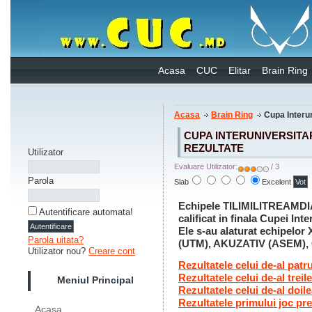
Acasa
CUC
Elitar
Brain Ring
Acasa
Brain Ring
Cupa Interun
CUPA INTERUNIVERSITAR
REZULTATE
Utilizator
Evaluare Utilizator:
/ 3
Parola
Slab
Excelent
Echipele TILIMILITREAMDI
Autentificare automata!
calificat in finala Cupei Inte
Ele s-au alaturat echipel
Parola uitata?
(UTM), AKUZATIV (ASEM)
Utilizator nou?
Creare cont
Rezultatele celui de-al patr
Rezultatele celui de-al treil
Meniul Principal
Rezultatele celui de-al doil
Rezultatele primului joc pre
Acasa