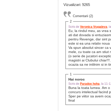
Vizualizari: 9265
Comentarii (2)
2
Scris de
Veronica Vragaleva
, 
Eu, la rindul meu, as vrea 
ati dat dovada si entuziasm
pentru Revenge, dar sint p
este si ea una relativ noua s
Va spun absolut sincer ca v-
mele, cu toate ca am stiut 
(o serie de jucatori exceptiona
magistri ai Clubului chiar!!
ocazia sa ne intilnim si in ti
1
Hai noroc
Scris de
Paradox hoha
, la 11-
Buna la toata lumea. Am o s
concurs intelectual facind p
Sper pe viitor sa avem ocaz
final